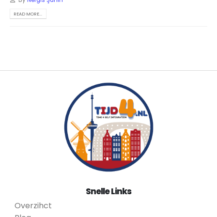
READ MORE...
Snelle Links
Overzihct