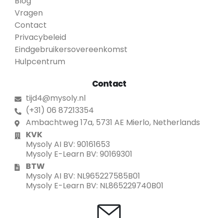
Blog
Vragen
Contact
Privacybeleid
Eindgebruikersovereenkomst
Hulpcentrum
Contact
tijd4@mysoly.nl
(+31) 06 87213354
Ambachtweg 17a, 5731 AE Mierlo, Netherlands
KVK
Mysoly AI BV: 90161653
Mysoly E-Learn BV: 90169301
BTW
Mysoly AI BV: NL965227585B01
Mysoly E-Learn BV: NL865229740B01