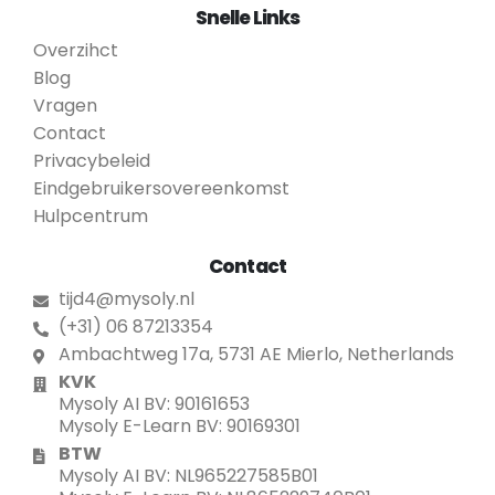
Snelle Links
Overzihct
Blog
Vragen
Contact
Privacybeleid
Eindgebruikersovereenkomst
Hulpcentrum
Contact
tijd4@mysoly.nl
(+31) 06 87213354
Ambachtweg 17a, 5731 AE Mierlo, Netherlands
KVK
Mysoly AI BV: 90161653
Mysoly E-Learn BV: 90169301
BTW
Mysoly AI BV: NL965227585B01