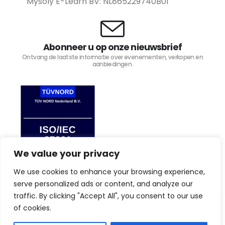
Mysoly E-Learn BV: NL865229740B01
Abonneer u op onze nieuwsbrief
Ontvang de laatste informatie over evenementen, verkopen en
aanbiedingen.
We value your privacy
We use cookies to enhance your browsing experience,
serve personalized ads or content, and analyze our
traffic. By clicking "Accept All", you consent to our use
By browsing this website, you agree to our privacy
TIJD4 © Copyright 2023. Alle rechten voorbehouden.
law.
Privacy Policy
of cookies.
I Agree