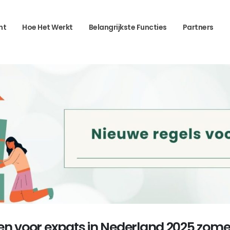
ht
Hoe Het Werkt
Belangrijkste Functies
Partners
en voor expats in Nederland 2025 zome