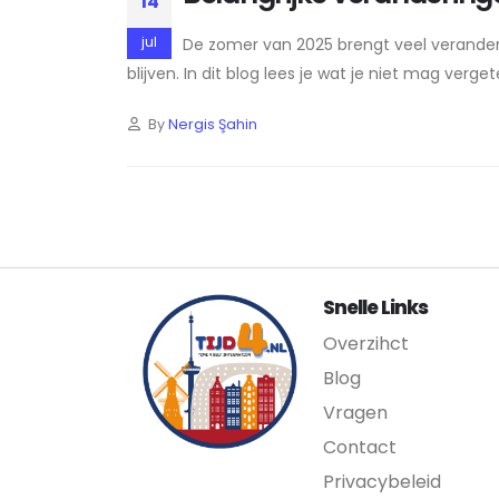
14
jul
De zomer van 2025 brengt veel veranderi
blijven. In dit blog lees je wat je niet mag verg
By
Nergis Şahin
Snelle Links
Overzihct
Blog
Vragen
Contact
Privacybeleid