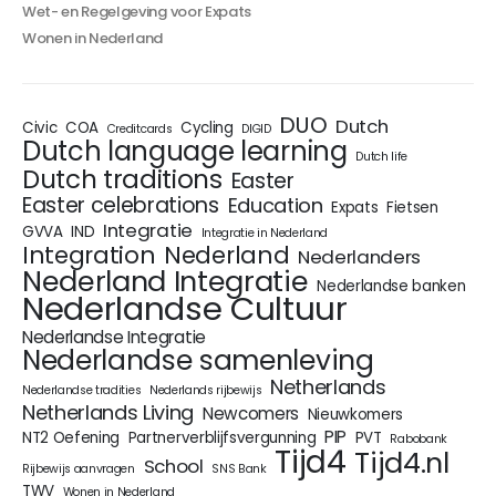
Wet- en Regelgeving voor Expats
Wonen in Nederland
DUO
Dutch
Civic
COA
Cycling
Creditcards
DIGID
Dutch language learning
Dutch life
Dutch traditions
Easter
Easter celebrations
Education
Expats
Fietsen
Integratie
GVVA
IND
Integratie in Nederland
Integration
Nederland
Nederlanders
Nederland Integratie
Nederlandse banken
Nederlandse Cultuur
Nederlandse Integratie
Nederlandse samenleving
Netherlands
Nederlandse tradities
Nederlands rijbewijs
Netherlands Living
Newcomers
Nieuwkomers
PIP
NT2 Oefening
Partnerverblijfsvergunning
PVT
Rabobank
Tijd4
Tijd4.nl
School
Rijbewijs aanvragen
SNS Bank
TWV
Wonen in Nederland