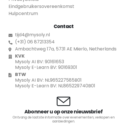
Eindgebruikersovereenkomst
Hulpcentrum
Contact
tijd4@mysoly.nl
(+31) 06 87213354
Ambachtweg 17a, 5731 AE Mierlo, Netherlands
KVK
Mysoly AI BV: 90161653
Mysoly E-Learn BV: 90169301
BTW
Mysoly AI BV: NL965227585B01
Mysoly E-Learn BV: NL865229740B01
Abonneer u op onze nieuwsbrief
Ontvang de laatste informatie over evenementen, verkopen en
aanbiedingen.