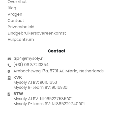
Overzihct
Blog
Vragen
Contact
Privacybeleid
Eindgebruikersovereenkomst
Hulpcentrum
Contact
tijd4@mysoly.nl
(+31) 06 87213354
Ambachtweg 17a, 5731 AE Mierlo, Netherlands
KVK
Mysoly AI BV: 90161653
Mysoly E-Learn BV: 90169301
BTW
Mysoly AI BV: NL965227585B01
Mysoly E-Learn BV: NL865229740B01