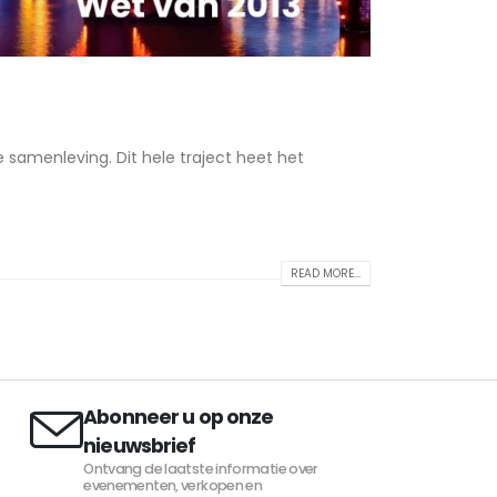
e samenleving. Dit hele traject heet het
READ MORE...
Abonneer u op onze
nieuwsbrief
Ontvang de laatste informatie over
evenementen, verkopen en