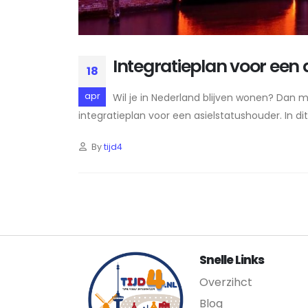
Integratieplan voor een 
18
apr
Wil je in Nederland blijven wonen? Dan mo
integratieplan voor een asielstatushouder. In di
By
tijd4
Snelle Links
Overzihct
Blog