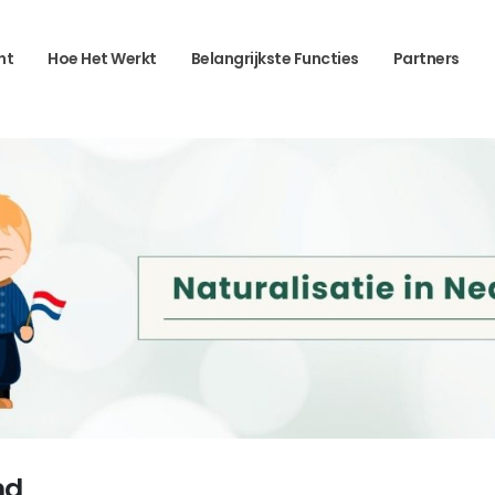
ht
Hoe Het Werkt
Belangrijkste Functies
Partners
nd