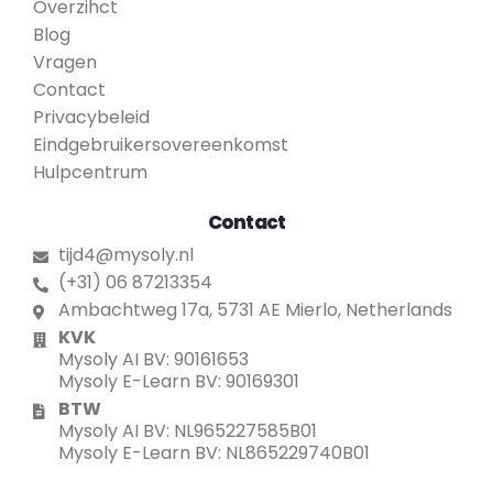
Overzihct
Blog
Vragen
Contact
Privacybeleid
Eindgebruikersovereenkomst
Hulpcentrum
Contact
tijd4@mysoly.nl
(+31) 06 87213354
Ambachtweg 17a, 5731 AE Mierlo, Netherlands
KVK
Mysoly AI BV: 90161653
Mysoly E-Learn BV: 90169301
BTW
Mysoly AI BV: NL965227585B01
Mysoly E-Learn BV: NL865229740B01