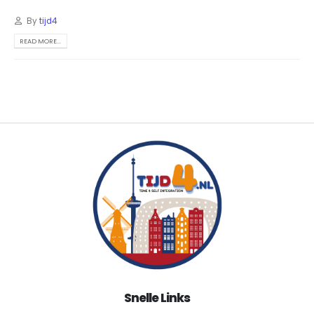
By
tijd4
READ MORE...
Snelle Links