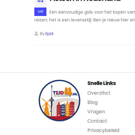
02
okt
Een eenvoudige gids voor het kopen van 
reizen; het is een levensstijl. Ben je nieuw hier e
By
tijd4
Snelle Links
Overzihct
Blog
Vragen
Contact
Privacybeleid