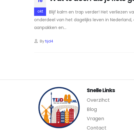
16
okt
Blijf kalm en trap verder! Het verliezen 
onderdeel van het dagelijks leven in Nederland
aanpakken en...
By
tijd4
Snelle Links
Overzihct
Blog
Vragen
Contact