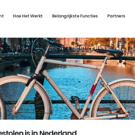
ht
Hoe Het Werkt
Belangrijkste Functies
Partners
gestolen is in Nederland