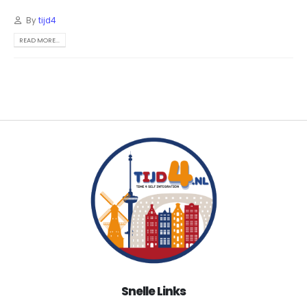
By
tijd4
READ MORE...
Snelle Links