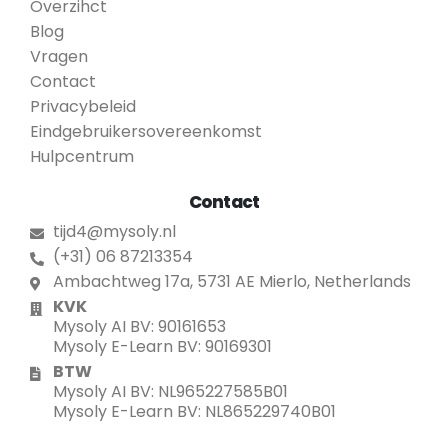
Overzihct
Blog
Vragen
Contact
Privacybeleid
Eindgebruikersovereenkomst
Hulpcentrum
Contact
tijd4@mysoly.nl
(+31) 06 87213354
Ambachtweg 17a, 5731 AE Mierlo, Netherlands
KVK
Mysoly AI BV: 90161653
Mysoly E-Learn BV: 90169301
BTW
Mysoly AI BV: NL965227585B01
Mysoly E-Learn BV: NL865229740B01