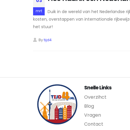
03
mrt
Duik in de wereld van het Nederlandse rij
kosten, overstappen van internationale rijbewij
het stuur!
By
tijd4
Snelle Links
Overzihct
Blog
Vragen
Contact