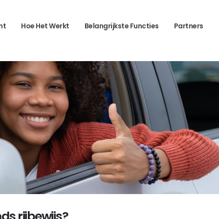
ht
Hoe Het Werkt
Belangrijkste Functies
Partners
ds rijbewijs?