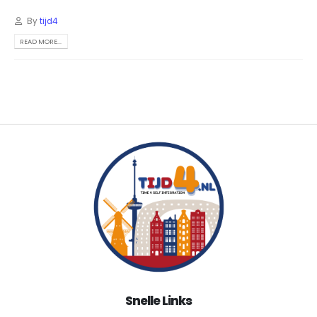
By
tijd4
READ MORE...
Snelle Links