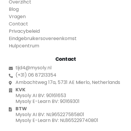
Overzihct
Blog
Vragen
Contact
Privacybeleid
Eindgebruikersovereenkomst
Hulpcentrum
Contact
tijd4@mysoly.nl
(+31) 06 87213354
Ambachtweg 17a, 5731 AE Mierlo, Netherlands
KVK
Mysoly AI BV: 90161653
Mysoly E-Learn BV: 90169301
BTW
Mysoly AI BV: NL965227585B01
Mysoly E-Learn BV: NL865229740B01