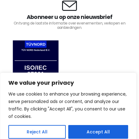
Abonneer u op onze nieuwsbrief
Ontvang de laatste informatie over evenementen, verkopen en
aanbiedingen.
We value your privacy
We use cookies to enhance your browsing experience,
serve personalized ads or content, and analyze our
traffic. By clicking "Accept All", you consent to our use
By browsing this website, you agree to our privacy
TIJD4 © Copyright 2023. Alle rechten voorbehouden.
law.
Privacy Policy
of cookies.
I Agree
Reject All
Accept All