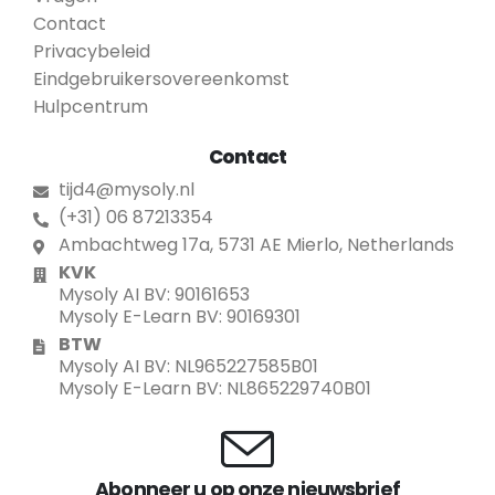
Contact
Privacybeleid
Eindgebruikersovereenkomst
Hulpcentrum
Contact
tijd4@mysoly.nl
(+31) 06 87213354
Ambachtweg 17a, 5731 AE Mierlo, Netherlands
KVK
Mysoly AI BV: 90161653
Mysoly E-Learn BV: 90169301
BTW
Mysoly AI BV: NL965227585B01
Mysoly E-Learn BV: NL865229740B01
Abonneer u op onze nieuwsbrief