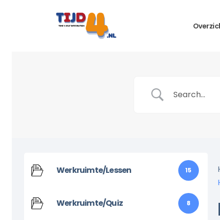
Overzic
Werkruimte/Lessen
15
Werkruimte/Quiz
8