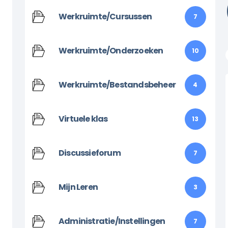
Werkruimte/Cursussen
7
Werkruimte/Onderzoeken
10
Werkruimte/Bestandsbeheer
4
Virtuele klas
13
Discussieforum
7
Mijn Leren
3
Administratie/Instellingen
7