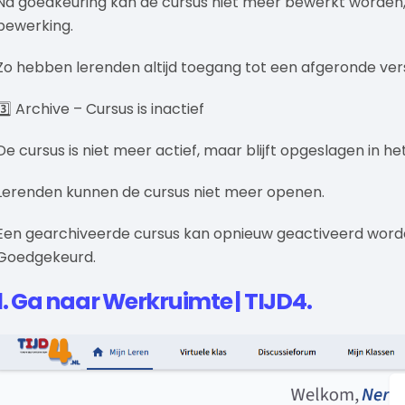
Na goedkeuring kan de cursus niet meer bewerkt worden, 
bewerking.
Zo hebben lerenden altijd toegang tot een afgeronde vers
3️⃣ Archive – Cursus is inactief
De cursus is niet meer actief, maar blijft opgeslagen in h
Lerenden kunnen de cursus niet meer openen.
Een gearchiveerde cursus kan opnieuw geactiveerd worden
Goedgekeurd.
1. Ga naar Werkruimte | TIJD4.