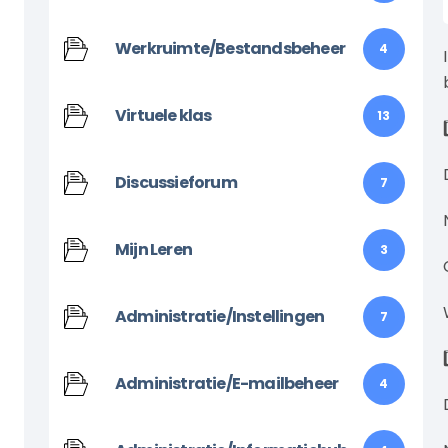
Werkruimte/Bestandsbeheer
4
Virtuele klas
13
Discussieforum
7
Mijn Leren
3
Administratie/Instellingen
7
Administratie/E-mailbeheer
4