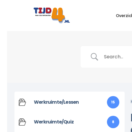
Overzic
Werkruimte/Lessen
15
Werkruimte/Quiz
8