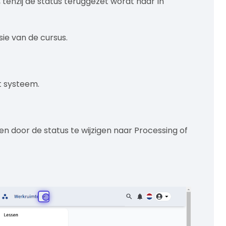
tenzij de status teruggezet wordt naar In
ie van de cursus.
et systeem.
 door de status te wijzigen naar Processing of