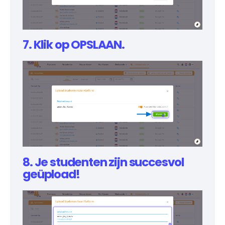
7. Klik op OPSLAAN.
8. Je studenten zijn succesvol
geüpload!