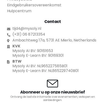
Eindgebruikersovereenkomst
Hulpcentrum
Contact
tijd4@mysoly.nl
(+31) 06 87213354
Ambachtweg 17a, 5731 AE Mierlo, Netherlands
KVK
Mysoly AI BV: 90161653
Mysoly E-Learn BV: 90169301
BTW
Mysoly AI BV: NL965227585B01
Mysoly E-Learn BV: NL865229740B01
Abonneer u op onze nieuwsbrief
Ontvang de laatste informatie over evenementen, verkopen en
aanbiedingen.