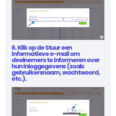
6. Klik op de Stuur een
informatieve e-mail om
deelnemers te informeren over
hun inloggegevens (zoals
gebruikersnaam, wachtwoord,
etc.).