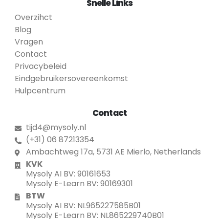
Snelle Links
Overzihct
Blog
Vragen
Contact
Privacybeleid
Eindgebruikersovereenkomst
Hulpcentrum
Contact
tijd4@mysoly.nl
(+31) 06 87213354
Ambachtweg 17a, 5731 AE Mierlo, Netherlands
KVK
Mysoly AI BV: 90161653
Mysoly E-Learn BV: 90169301
BTW
Mysoly AI BV: NL965227585B01
Mysoly E-Learn BV: NL865229740B01