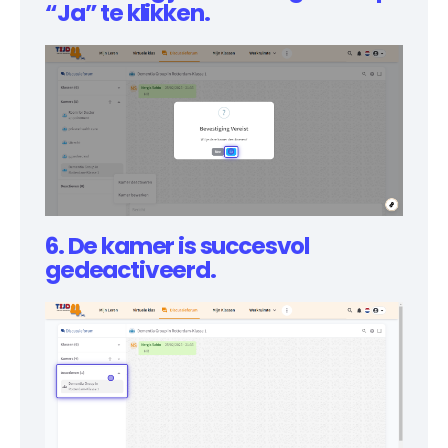
“Ja” te klikken.
6. De kamer is succesvol
gedeactiveerd.