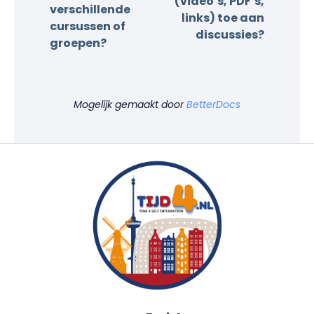
(video’s, PDF’s,
verschillende
links) toe aan
cursussen of
discussies?
groepen?
Mogelijk gemaakt door
BetterDocs