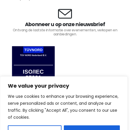
Abonneer u op onze nieuwsbrief
Ontvang de laatste informatie over evenementen, verkopen en
aanbiedingen.
We value your privacy
We use cookies to enhance your browsing experience,
serve personalized ads or content, and analyze our
traffic. By clicking "Accept All", you consent to our use
By browsing this website, you agree to our privacy
TIJD4 © Copyright 2023. Alle rechten voorbehouden.
law.
Privacy Policy
of cookies.
I Agree