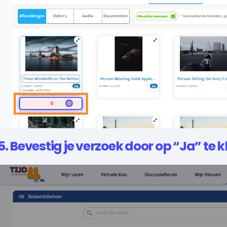
5. Bevestig je verzoek door op “Ja” te k