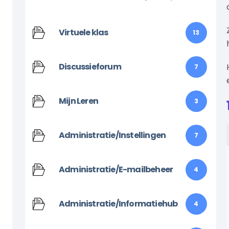
Virtuele klas
13
Discussieforum
7
Mijn Leren
3
Administratie/Instellingen
7
Administratie/E-mailbeheer
4
Administratie/Informatiehub
4