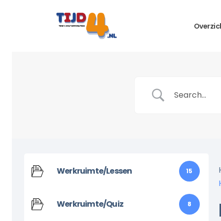
Overzic
Werkruimte/Lessen
15
Werkruimte/Quiz
8